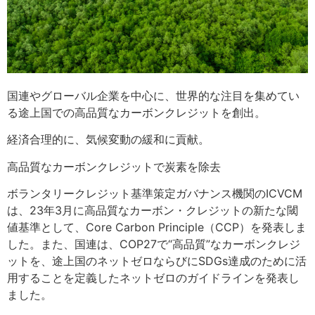
国連やグローバル企業を中心に、世界的な注目を集めてい
る​途上国での高品質なカーボンクレジットを創出。
経済合理的に、気候変動の緩和に貢献。​
高品質なカーボンクレジットで炭素を除去​
ボランタリークレジット基準策定ガバナンス機関のICVCM
は、23年3月に高品質なカーボン・クレジットの新たな閾
値基準として、Core Carbon Principle（CCP）を発表しま
した。また、国連は、COP27で“高品質”なカーボンクレジ
ットを、途上国のネットゼロならびにSDGs達成のために活
用することを定義したネットゼロのガイドラインを発表し
ました。​