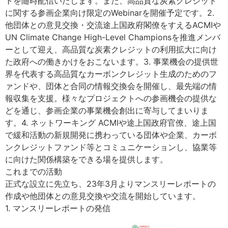
トを随時配信いたします。また、高品質な炭素クレジット
に関する参画企業向け限定のWebinarを開催予定です。​2.
他団体との意見交換・交流​途上国政府閣僚をすえるACMIや
UN Climate Change High-Level Championsを推進メンバ
ーとして迎え、高品質な炭素クレジットの利用拡大に向け
た政府への働きかけをおこないます。​3. 事業機会の提供​世
界を代表する高品質なカーボンクレジット生成のためのフ
ァンドや、団体と合同の情報交換会を開催し、最先端の情
報収集を支援。様々なプロジェクトへの参画機会の提供な
どを通じ、参画企業の事業機会創出に寄与してまいりま
す。​4. ネットワーキング ​ACMIや途上国政府官僚、途上国
で緩和活動の新規開発に携わっている団体や企業、カーボ
ンクレジットファンド等とコミュニケーションし、協業等
に向けた関係構築をできる場を提供します。
これまでの活動
正式な設立に先立ち、23年3月よりマンスリーレポートの
作成や他団体との意見交換や交流を開始しています。​
1. マンスリーレポートの発信